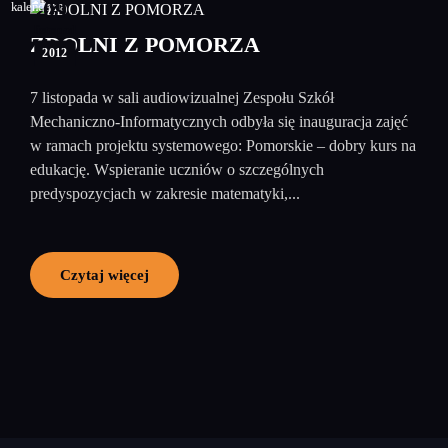
09
listopad
ZDOLNI Z POMORZA
2012
7 listopada w sali audiowizualnej Zespołu Szkół
Mechaniczno-Informatycznych odbyła się inauguracja zajęć
w ramach projektu systemowego: Pomorskie – dobry kurs na
edukację. Wspieranie uczniów o szczególnych
predyspozycjach w zakresie matematyki,...
Czytaj więcej