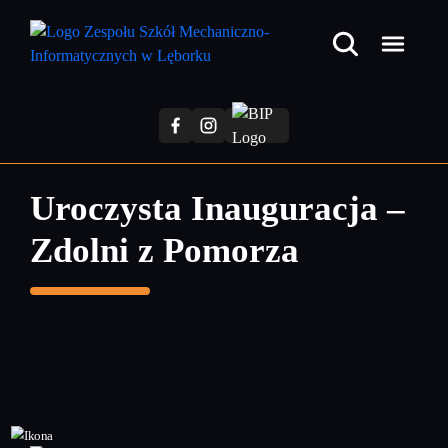
Przejdź
do
treści
głównej
Uroczysta Inauguracja –
Zdolni z Pomorza