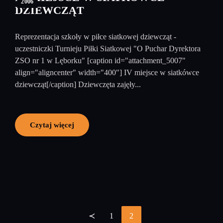
2006
DZIEWCZĄT
Reprezentacja szkoły w piłce siatkowej dziewcząt -
uczestniczki Turnieju Piłki Siatkowej "O Puchar Dyrektora
ZSO nr 1 w Lęborku" [caption id="attachment_5007"
align="aligncenter" width="400"] IV miejsce w siatkówce
dziewcząt[/caption] Dziewczęta zajęły...
Czytaj więcej
≺
1
2
Stronicowanie