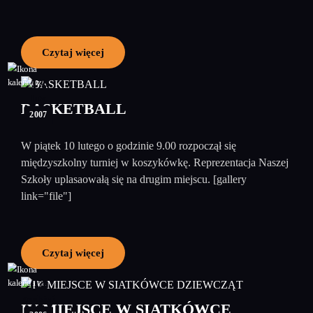
Czytaj więcej
13
luty
BASKETBALL
2007
W piątek 10 lutego o godzinie 9.00 rozpoczął się
międzyszkolny turniej w koszykówkę. Reprezentacja Naszej
Szkoły uplasaowałą się na drugim miejscu. [gallery
link="file"]
Czytaj więcej
04
grudzień
IV MIEJSCE W SIATKÓWCE