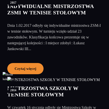
2017
INDYWIDUALNE MISTRZOSTWA
ZSMI W TENISIE STOŁOWYM
Dnia 1.02.2017 odbyły się indywidualne mistrzostwa ZSM-I
w tenisie stołowym. W turnieju wzięło udział 23
zawodników. Klasyfikacja końcowa prezentuje się w
następującej kolejności : I miejsce zdobył : Łukasz
Jankowski III...
Czytaj więcej
06
luty
MISTRZOSTWA SZKOŁY W
2014
TENISIE STOŁOWYM
W czwartek 16 stycznia odbyły się Mistrzostwa Szkoły w