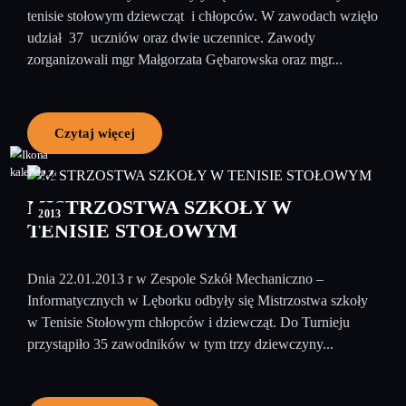
tenisie stołowym dziewcząt i chłopców. W zawodach wzięło
udział 37 uczniów oraz dwie uczennice. Zawody
zorganizowali mgr Małgorzata Gębarowska oraz mgr...
Czytaj więcej
24
styczeń
MISTRZOSTWA SZKOŁY W
2013
TENISIE STOŁOWYM
Dnia 22.01.2013 r w Zespole Szkół Mechaniczno –
Informatycznych w Lęborku odbyły się Mistrzostwa szkoły
w Tenisie Stołowym chłopców i dziewcząt. Do Turnieju
przystąpiło 35 zawodników w tym trzy dziewczyny...