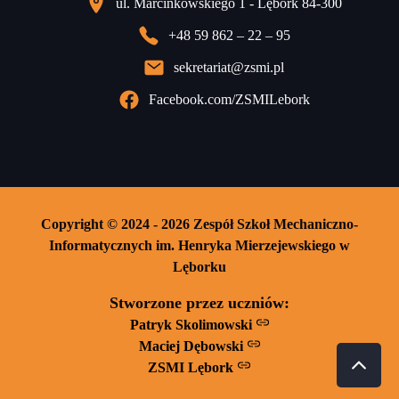
ul. Marcinkowskiego 1 - Lębork 84-300
+48 59 862 – 22 – 95
sekretariat@zsmi.pl
Facebook.com/ZSMILebork
Copyright © 2024 - 2026 Zespół Szkoł Mechaniczno-
Informatycznych im. Henryka Mierzejewskiego w
Lęborku
Stworzone przez uczniów:
Patryk Skolimowski
Maciej Dębowski
ZSMI Lębork