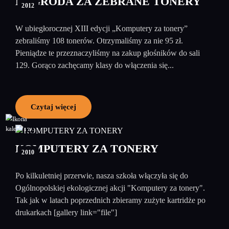
NAGRODA ZA ZEBRANE TONERY
2012
W ubiegłorocznej XIII edycji „Komputery za tonery”
zebraliśmy 108 tonerów. Otrzymaliśmy za nie 95 zł.
Pieniądze te przeznaczyliśmy na zakup głośników do sali
129. Gorąco zachęcamy klasy do włączenia się...
Czytaj więcej
02
listopad
KOMPUTERY ZA TONERY
2010
Po kilkuletniej przerwie, nasza szkoła włączyła się do
Ogólnopolskiej ekologicznej akcji "Komputery za tonery".
Tak jak w latach poprzednich zbieramy zużyte kartridże po
drukarkach [gallery link="file"]