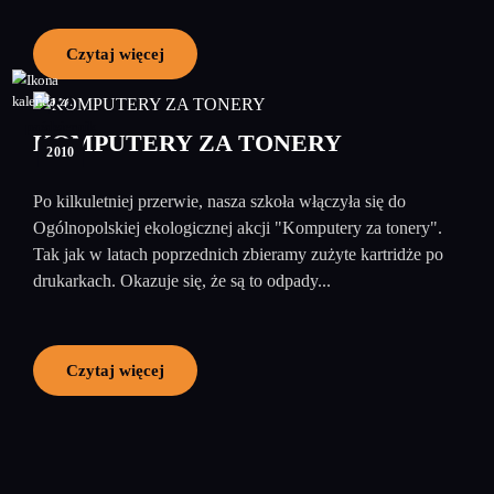
Czytaj więcej
22
październik
KOMPUTERY ZA TONERY
2010
Po kilkuletniej przerwie, nasza szkoła włączyła się do
Ogólnopolskiej ekologicznej akcji "Komputery za tonery".
Tak jak w latach poprzednich zbieramy zużyte kartridże po
drukarkach. Okazuje się, że są to odpady...
Czytaj więcej