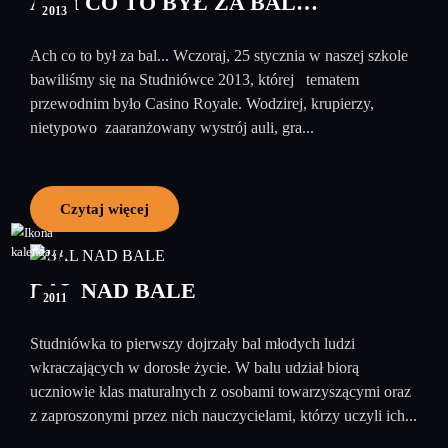
ACH CO TO BYŁ ZA BAL…
2013
Ach co to był za bal... Wczoraj, 25 stycznia w naszej szkole
bawiliśmy się na Studniówce 2013, której tematem
przewodnim było Casino Royale. Wodzirej, krupierzy,
nietypowo zaaranżowany wystrój auli, gra...
Czytaj więcej
20
styczeń
BAL NAD BALE
2011
Studniówka to pierwszy dojrzały bal młodych ludzi
wkraczających w dorosłe życie. W balu udział biorą
uczniowie klas maturalnych z osobami towarzyszącymi oraz
z zaproszonymi przez nich nauczycielami, którzy uczyli ich...