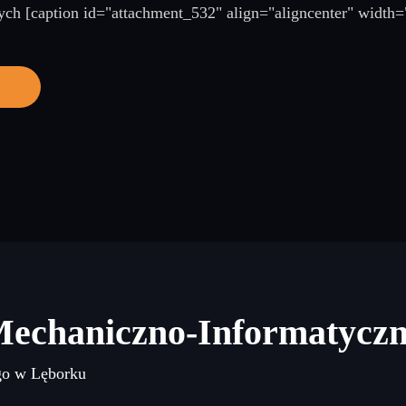
ch [caption id="attachment_532" align="aligncenter" width
Mechaniczno-Informatycz
go w Lęborku