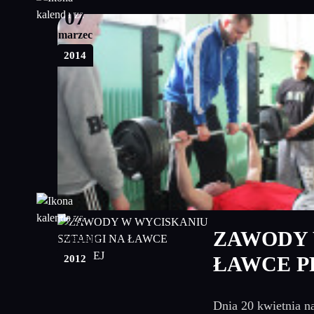
07
marzec
2014
27
ZAWODY 
kwiecień
2012
ŁAWCE P
Dnia 20 kwietnia na