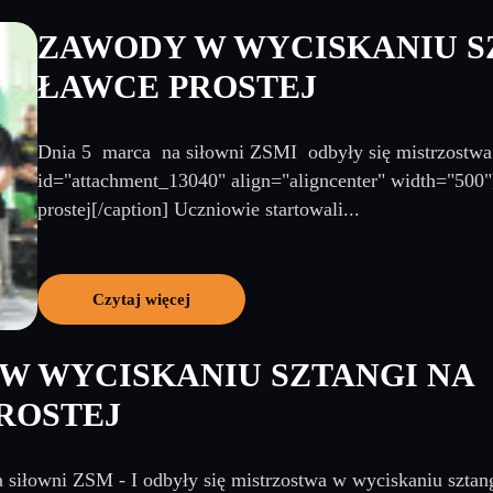
ZAWODY W WYCISKANIU S
ŁAWCE PROSTEJ
Dnia 5 marca na siłowni ZSMI odbyły się mistrzostwa w
id="attachment_13040" align="aligncenter" width="500"
prostej[/caption] Uczniowie startowali...
Czytaj więcej
W WYCISKANIU SZTANGI NA
ROSTEJ
 siłowni ZSM - I odbyły się mistrzostwa w wyciskaniu sztang