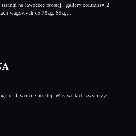
sztangi na ławeczce prostej. [gallery columns="2"
iach wagowych do 78kg, 85kg,...
NA
angi na ławeczce prostej. W zawodach zwyciężył