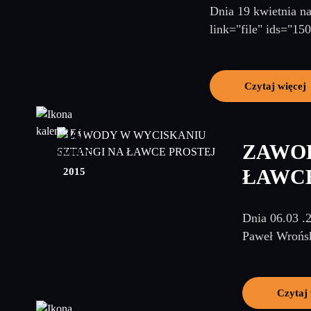
Dnia 19 kwietnia na
link="file" ids="1
Czytaj więcej
10
ZAWOD
marzec
2015
ŁAWCE
Dnia 06.03 .
Paweł Wroński
Czytaj 