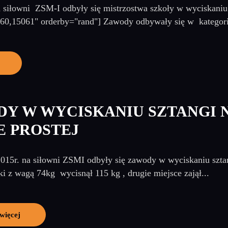
 siłowni ZSM-I odbyły się mistrzostwa szkoły w wyciskaniu 
5060,15061" orderby="rand"] Zawody odbywały się w kategor
Y W WYCISKANIU SZTANGI 
 PROSTEJ
2015r. na siłowni ZSMI odbyły się zawody w wyciskaniu szt
 z wagą 74kg wycisnął 115 kg , drugie miejsce zajął...
więcej