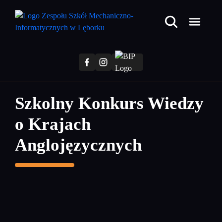
Przejdź
do
treści
głównej
Szkolny Konkurs Wiedzy
o Krajach
Anglojęzycznych