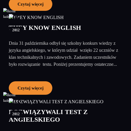
Czytaj więcej
06
listopad
THEY KNOW ENGLISH
2012
Dnia 31 października odbył się szkolny konkurs wiedzy z
języka angielskiego, w którym udział wzięło 22 uczniów z
klas technikalnych i zawodowych. Zadaniem uczestników
było rozwiązanie testu. Poniżej prezentujemy ostateczne...
Czytaj więcej
03
listopad
ROZWIĄZYWALI TEST Z
2012
ANGIELSKIEGO