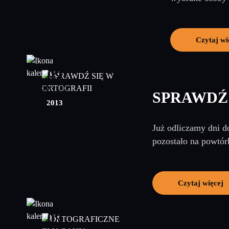
Czytaj wi
09
styczeń
SPRAWDŹ 
2013
Już odliczamy dni d
pozostało na powtór
Czytaj więcej
09