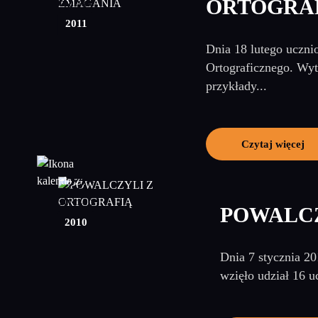
ORTOGRA
marzec
2011
Dnia 18 lutego uczni
Ortograficznego. Wyt
przykłady...
Czytaj więcej
22
styczeń
POWALCZ
2010
Dnia 7 stycznia 20
wzięło udział 16 u