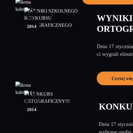
20
WYNIKI
luty
2014
ORTOG
Dnia 17 styczni
ci wygrali elimi
Czytaj wię
10
styczeń
KONKU
2014
Dnia 17 styczni
wybrane osoby 