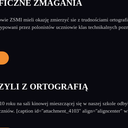
FICZNE ZMAGANIA
owie ZSMI mieli okazję zmierzyć sie z trudnościami ortogr
ypowani przez polonistów uczniowie klas technikalnych pozna
YLI Z ORTOGRAFIĄ
10 roku na sali kinowej mieszczącej się w naszej szkole odb
czniów. [caption id="attachment_4103" align="aligncenter" w