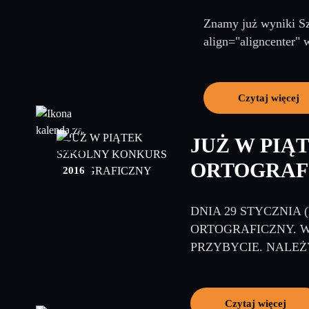
Znamy już wyniki Sz
align="aligncenter" 
Czytaj więcej
27
JUŻ W PIĄ
styczeń
ORTOGRAF
2016
DNIA 29 STYCZNIA 
ORTOGRAFICZNY. 
PRZYBYCIE. NALEŻY
Czytaj więcej