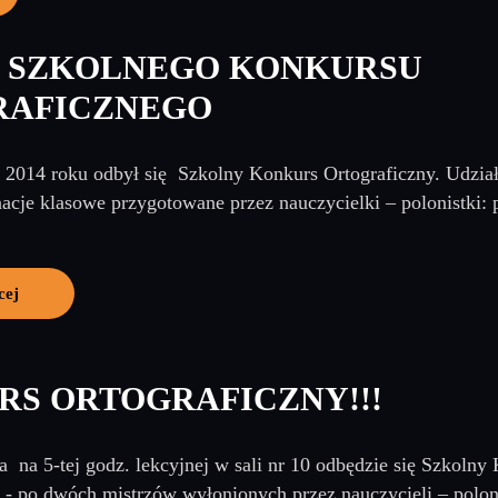
 SZKOLNEGO KONKURSU
RAFICZNEGO
a 2014 roku odbył się Szkolny Konkurs Ortograficzny. Udzia
nacje klasowe przygotowane przez nauczycielki – polonistki: p
cej
RS ORTOGRAFICZNY!!!
a na 5-tej godz. lekcyjnej w sali nr 10 odbędzie się Szkoln
- po dwóch mistrzów wyłonionych przez nauczycieli – poloni