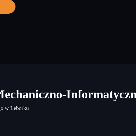
j
Mechaniczno-Informatycz
go w Lęborku