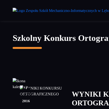
Przejdź
do
treści
głównej
Szkolny Konkurs Ortogra
03
WYNIKI 
marzec
2016
ORTOGRA