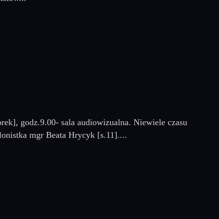
rek], godz.9.00- sala audiowizualna. Niewiele czasu
onistka mgr Beata Hrycyk [s.11]....