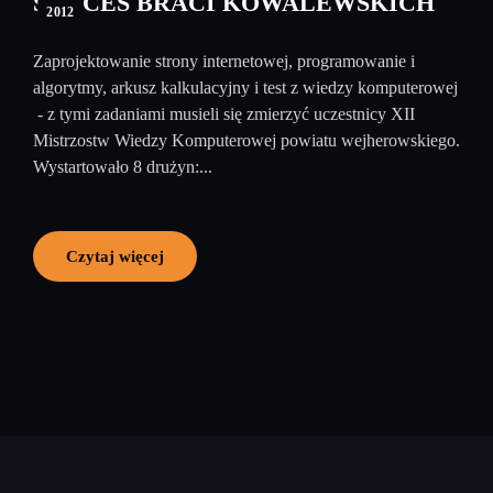
SUKCES BRACI KOWALEWSKICH
2012
Zaprojektowanie strony internetowej, programowanie i
algorytmy, arkusz kalkulacyjny i test z wiedzy komputerowej
- z tymi zadaniami musieli się zmierzyć uczestnicy XII
Mistrzostw Wiedzy Komputerowej powiatu wejherowskiego.
Wystartowało 8 drużyn:...
Czytaj więcej