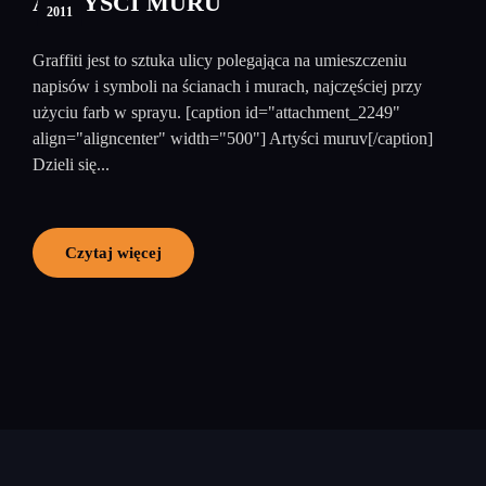
ARTYŚCI MURU
2011
Graffiti jest to sztuka ulicy polegająca na umieszczeniu
napisów i symboli na ścianach i murach, najczęściej przy
użyciu farb w sprayu. [caption id="attachment_2249"
align="aligncenter" width="500"] Artyści muruv[/caption]
Dzieli się...
Czytaj więcej