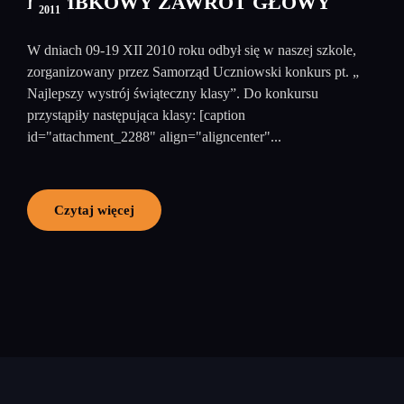
BOMBKOWY ZAWRÓT GŁOWY
2011
W dniach 09-19 XII 2010 roku odbył się w naszej szkole,
zorganizowany przez Samorząd Uczniowski konkurs pt. „
Najlepszy wystrój świąteczny klasy”. Do konkursu
przystąpiły następująca klasy: [caption
id="attachment_2288" align="aligncenter"...
Czytaj więcej