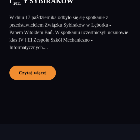
LOSY SYBIRAKÓW
2011
W dniu 17 października odbyło się się spotkanie z
przedstawicielem Związku Sybiraków w Lęborku -
Panem Witoldem Bań. W spotkaniu uczestniczyli uczniowie
klas IV i III Zespołu Szkół Mechaniczno -
Informatycznych....
Czytaj więcej