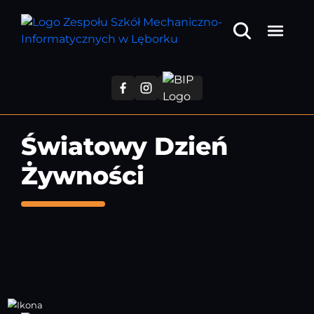
Przejdź
do
treści
głównej
Światowy Dzień
Żywności