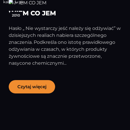
12
październik
WIEM CO JEM
2010
Hasło „ Nie wystarczy jeść należy się odżywiać” w
dzisiejszych realiach nabiera szczególnego
znaczenia. Podkreśla ono istotę prawidłowego
odżywiania w czasach, w których produkty
żywnościowe są znacznie przetworzone,
nasycone chemicznymi...
Czytaj więcej