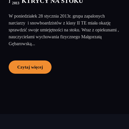
ELEKTRYCY NA STOKU
2013
W poniedziałek 28 stycznia 2013r. grupa zapalonych
narciarzy i snowboardzistów z klasy II TE miała okazję
sprawdzić swoje umiejętności na stoku. Wraz z opiekunami ,
nauczycielami wychowania fizycznego Małgorzatą
Gębarowską...
Czytaj więcej