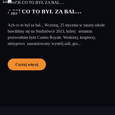
26
styczeń
ACH CO TO BYŁ ZA BAL…
2013
Ach co to był za bal... Wczoraj, 25 stycznia w naszej szkole
bawiliśmy się na Studniówce 2013, której tematem
przewodnim było Casino Royale. Wodzirej, krupierzy,
nietypowo zaaranżowany wystrój auli, gra...
Czytaj więcej