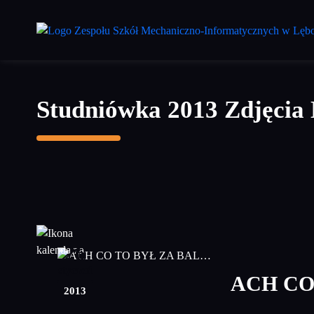
Przejdź
do
treści
głównej
Studniówka 2013 Zdjęcia
26
styczeń
ACH CO
2013