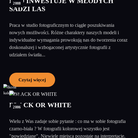
KTO INWESTUJE W MŁODYCH
2008
SADZI LAS
Praca w studio fotograficznym to ciągłe poszukiwania
nowych możliwości. Różne charaktery naszych modeli i
indywidualne wymagania prowokują nas do tworzenia coraz
doskonalszej i wzbogaconej artystycznie fotografii z
udziałem światła...
Czytaj więcej
20
luty
BLACK OR WHITE
2006
Wielu z Was zadaje sobie pytanie : co ma w sobie fotografia
czarno-biała ? W fotografii kolorowej wszystko jest
"powiedziane". Niewiele miejsca pozostaje na interpretacje.