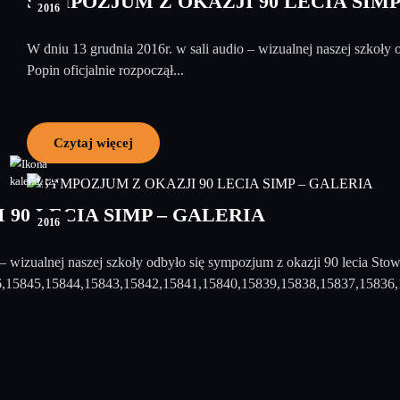
SYMPOZJUM Z OKAZJI 90 LECIA SIM
2016
W dniu 13 grudnia 2016r. w sali audio – wizualnej naszej szkoł
Popin oficjalnie rozpoczął...
Czytaj więcej
15
grudzień
90 LECIA SIMP – GALERIA
2016
 – wizualnej naszej szkoły odbyło się sympozjum z okazji 90 lecia St
6,15845,15844,15843,15842,15841,15840,15839,15838,15837,15836