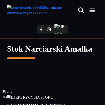
Przejdź
do
treści
głównej
Stok Narciarski Amalka
29
styczeń