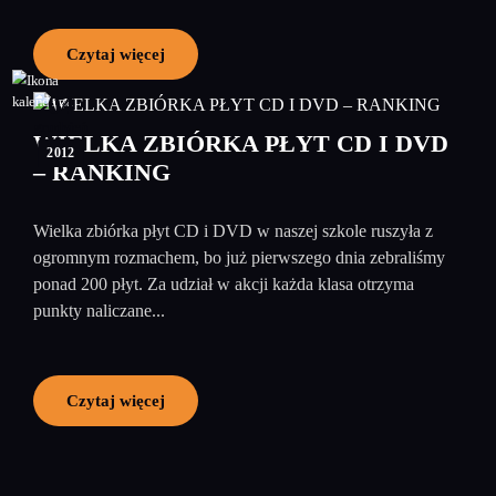
Czytaj więcej
04
grudzień
WIELKA ZBIÓRKA PŁYT CD I DVD
2012
– RANKING
Wielka zbiórka płyt CD i DVD w naszej szkole ruszyła z
ogromnym rozmachem, bo już pierwszego dnia zebraliśmy
ponad 200 płyt. Za udział w akcji każda klasa otrzyma
punkty naliczane...
Czytaj więcej