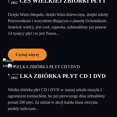
SUKCES WIELKIEJ ZBIÓRKI PŁYT
2012
Dzięki Wam chłopaki, dzięki Wam dziewczęta, dzięki szkoły
Pracownikom i wszystkim dbającym o planetę Ochotnikom.
Jesteście wielcy, jest cool, zajawka, uzbieraliśmy już prawie
14 tysięcy płyt i to jest Nasza...
Czytaj więcej
12
grudzień
WIELKA ZBIÓRKA PŁYT CD I DVD
2012
Wielka zbiórka płyt CD i DVD w naszej szkole ruszyła z
ogromnym rozmachem, bo już pierwszego dnia zebraliśmy
ponad 200 płyt. Za udział w akcji każda klasa otrzyma
punkty naliczane...