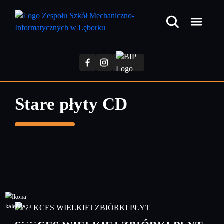
Przejdź
do
treści
głównej
Stare płyty CD
20
grudzień