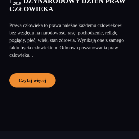
MIĘDZYNARODOWY DZIEŃ PRAW
2010
CZŁOWIEKA
Prawa człowieka to prawa należne każdemu człowiekowi
bez względu na narodowość, rasę, pochodzenie, religię,
poglądy, płeć, wiek, stan zdrowia. Wynikają one z samego
faktu bycia człowiekiem. Odmowa poszanowania praw
człowieka...
Czytaj więcej