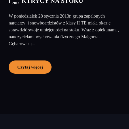
ELEKTRYCY NA STOKU
2013
W poniedziałek 28 stycznia 2013r. grupa zapalonych
narciarzy i snowboardzistów z klasy II TE miała okazję
sprawdzić swoje umiejętności na stoku. Wraz z opiekunami ,
nauczycielami wychowania fizycznego Małgorzatą
Gębarowską...
Czytaj więcej