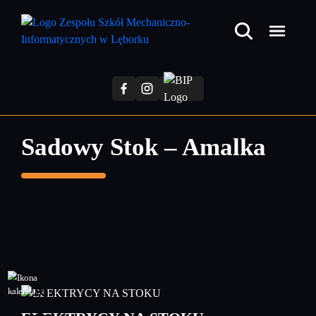
Przejdź
do
treści
głównej
Sadowy Stok – Amalka
29
styczeń