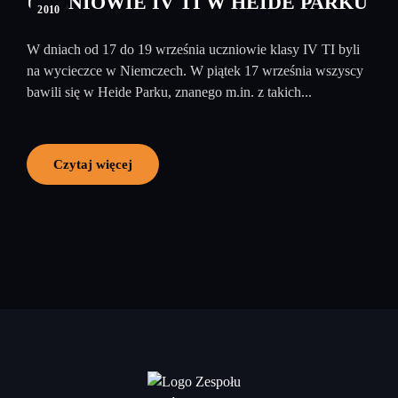
UCZNIOWIE IV TI W HEIDE PARKU
2010
W dniach od 17 do 19 września uczniowie klasy IV TI byli
na wycieczce w Niemczech. W piątek 17 września wszyscy
bawili się w Heide Parku, znanego m.in. z takich...
Czytaj więcej