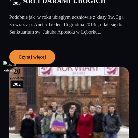
WSPARLI DARAMI UBOGICH
2013
Podobnie jak w roku ubiegłym uczniowie z klasy 3w, 3g i
3a wraz z p. Anetta Treder 16 grudnia 2013r., udali się do
Sanktuarium św. Jakuba Apostoła w Lęborku,...
Czytaj więcej
20
grudzień
2012