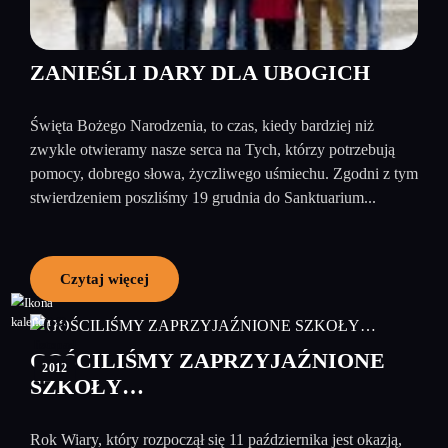
ZANIEŚLI DARY DLA UBOGICH
Święta Bożego Narodzenia, to czas, kiedy bardziej niż
zwykle otwieramy nasze serca na Tych, którzy potrzebują
pomocy, dobrego słowa, życzliwego uśmiechu. Zgodni z tym
stwierdzeniem poszliśmy 19 grudnia do Sanktuarium...
Czytaj więcej
08
listopad
GOŚCILIŚMY ZAPRZYJAŹNIONE
2012
SZKOŁY…
Rok Wiary, który rozpoczął się 11 października jest okazją,