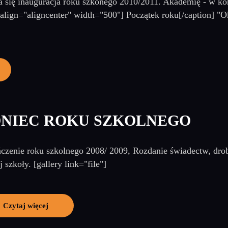
a się inauguracja roku szkonego 2010/2011. Akademię - w ko
align="aligncenter" width="500"] Początek roku[/caption] "
NIEC ROKU SZKOLNEGO
czenie roku szkolnego 2008/ 2009, Rozdanie świadectw, dr
 szkoły. [gallery link="file"]
Czytaj więcej