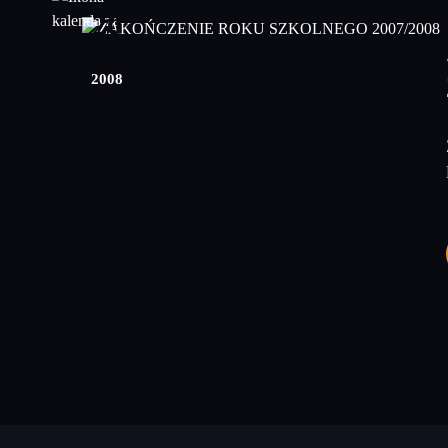
20
czerwiec
2008