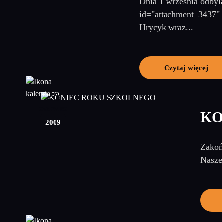
Dnia 1 września odbył
id="attachment_3437" 
Hrycyk wraz...
Czytaj więcej
25
czerwiec
KO
2009
Zakoń
Naszej