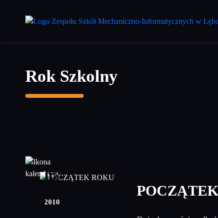
Przejdź
do
treści
głównej
Rok Szkolny
05
POCZĄTEK
wrzesień
2010