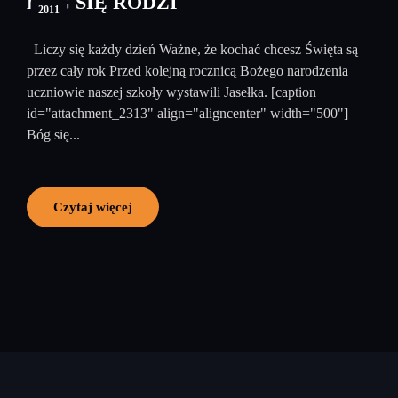
BÓG SIĘ RODZI
2011
Liczy się każdy dzień Ważne, że kochać chcesz Święta są
przez cały rok Przed kolejną rocznicą Bożego narodzenia
uczniowie naszej szkoły wystawili Jasełka. [caption
id="attachment_2313" align="aligncenter" width="500"]
Bóg się...
Czytaj więcej