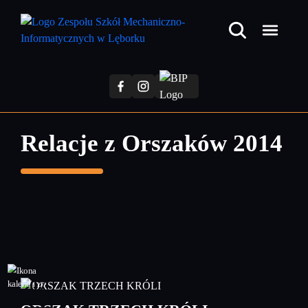
Przejdź
do
treści
głównej
Relacje z Orszaków 2014
07
styczeń