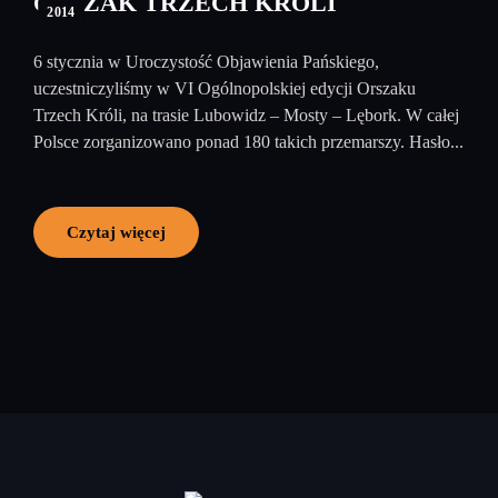
ORSZAK TRZECH KRÓLI
2014
6 stycznia w Uroczystość Objawienia Pańskiego,
uczestniczyliśmy w VI Ogólnopolskiej edycji Orszaku
Trzech Króli, na trasie Lubowidz – Mosty – Lębork. W całej
Polsce zorganizowano ponad 180 takich przemarszy. Hasło...
Czytaj więcej