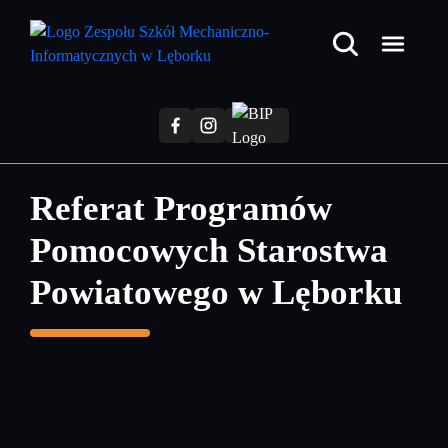
Przejdź
do
treści
głównej
Referat Programów
Pomocowych Starostwa
Powiatowego w Lęborku