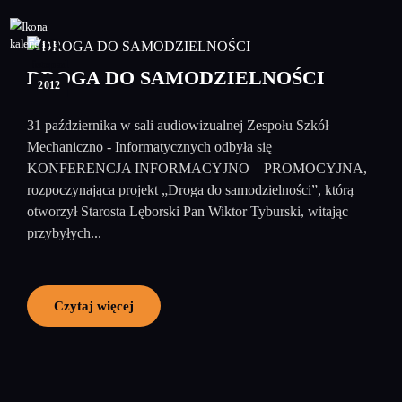
09
listopad
DROGA DO SAMODZIELNOŚCI
2012
31 października w sali audiowizualnej Zespołu Szkół
Mechaniczno - Informatycznych odbyła się
KONFERENCJA INFORMACYJNO – PROMOCYJNA,
rozpoczynająca projekt „Droga do samodzielności”, którą
otworzył Starosta Lęborski Pan Wiktor Tyburski, witając
przybyłych...
Czytaj więcej