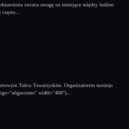
rzedstawienia zwraca uwagę na istniejące między ludźmi
 często...
portowym Tańcu Towarzyskim. Organizatorem turnieju
ign="aligncenter" width="400"]...