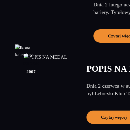
Dnia 2 lutego uc
bariery. Tytułowy
Czytaj więc
14
czerwiec
POPIS NA
2007
Dnia 2 czerwca w au
był Lęborski Klub T
Czytaj więcej