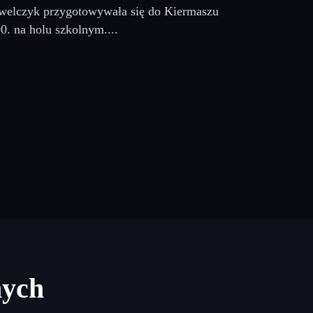
awelczyk przygotowywała się do Kiermaszu
0. na holu szkolnym....
nych