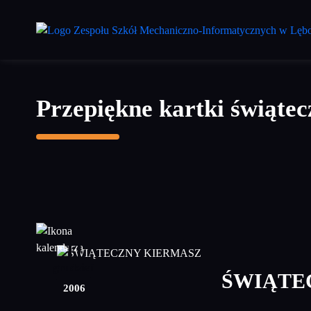
Przejdź
do
treści
głównej
Przepiękne kartki świątec
11
grudzień
ŚWIĄTE
2006