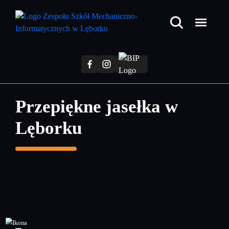
Przejdź
do
treści
głównej
Przepiękne jasełka w
Lęborku