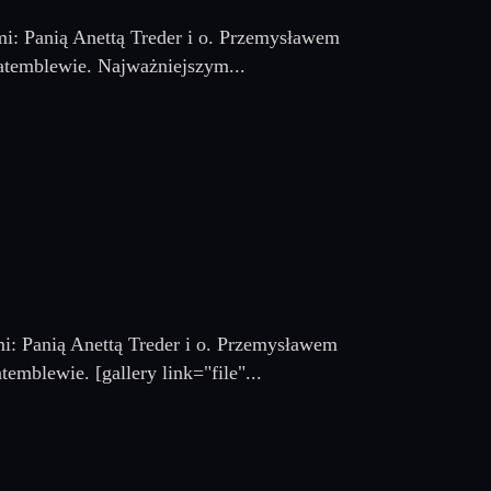
mi: Panią Anettą Treder i o. Przemysławem
atemblewie. Najważniejszym...
mi: Panią Anettą Treder i o. Przemysławem
mblewie. [gallery link="file"...