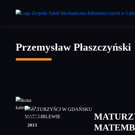
Przejdź
do
treści
głównej
Przemysław Płaszczyński
25
MATURZ
kwiecień
2013
MATEMB