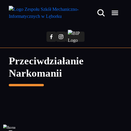
Przejdź
do
treści
głównej
Przeciwdziałanie
Narkomanii