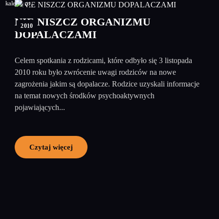
12
listopad
NIE NISZCZ ORGANIZMU
2010
DOPALACZAMI
Celem spotkania z rodzicami, które odbyło się 3 listopada
2010 roku było zwrócenie uwagi rodziców na nowe
zagrożenia jakim są dopalacze. Rodzice uzyskali informacje
na temat nowych środków psychoaktywnych
pojawiających...
Czytaj więcej