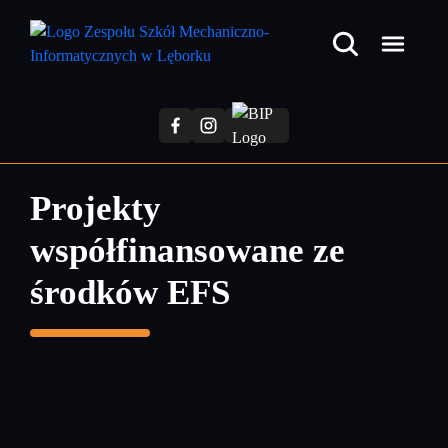
Przejdź
do
treści
głównej
Projekty
współfinansowane ze
środków EFS