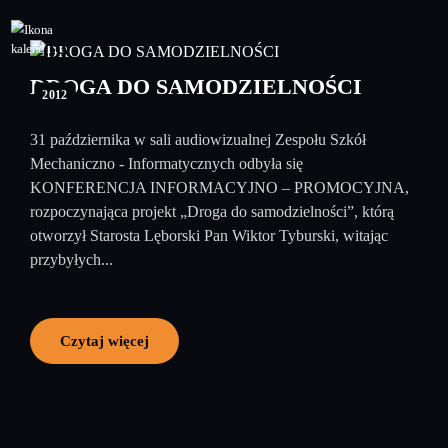
09
listopad
DROGA DO SAMODZIELNOŚCI
2012
31 października w sali audiowizualnej Zespołu Szkół
Mechaniczno - Informatycznych odbyła się
KONFERENCJA INFORMACYJNO – PROMOCYJNA,
rozpoczynająca projekt „Droga do samodzielności”, którą
otworzył Starosta Lęborski Pan Wiktor Tyburski, witając
przybyłych...
Czytaj więcej