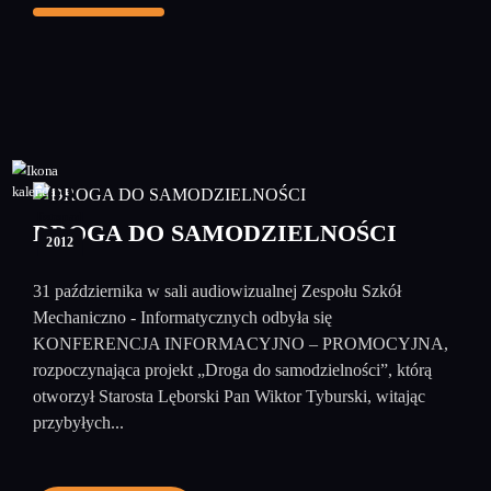
09
listopad
DROGA DO SAMODZIELNOŚCI
2012
31 października w sali audiowizualnej Zespołu Szkół
Mechaniczno - Informatycznych odbyła się
KONFERENCJA INFORMACYJNO – PROMOCYJNA,
rozpoczynająca projekt „Droga do samodzielności”, którą
otworzył Starosta Lęborski Pan Wiktor Tyburski, witając
przybyłych...