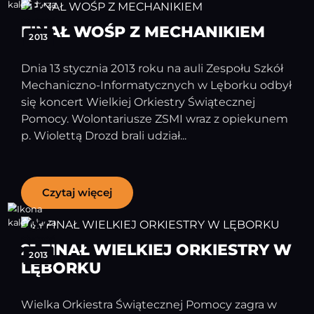
14
styczeń
FINAŁ WOŚP Z MECHANIKIEM
2013
Dnia 13 stycznia 2013 roku na auli Zespołu Szkół
Mechaniczno-Informatycznych w Lęborku odbył
się koncert Wielkiej Orkiestry Świątecznej
Pomocy. Wolontariusze ZSMI wraz z opiekunem
p. Wiolettą Drozd brali udział...
Czytaj więcej
07
styczeń
21 FINAŁ WIELKIEJ ORKIESTRY W
2013
LĘBORKU
Wielka Orkiestra Świątecznej Pomocy zagra w