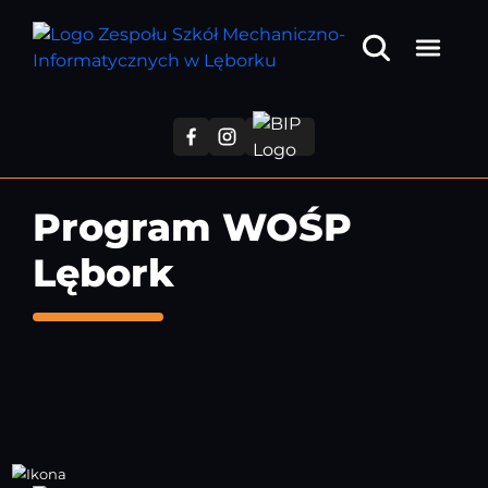
Przejdź
do
treści
głównej
Program WOŚP
Lębork