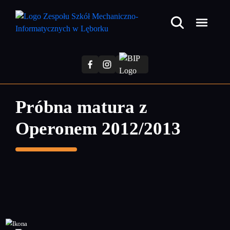
Przejdź
do
treści
głównej
Próbna matura z
Operonem 2012/2013