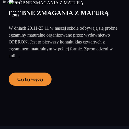
23
listopad
PRÓBNE ZMAGANIA Z MATURĄ
2012
W dniach 20.11-23.11 w naszej szkole odbywają się próbne
egzaminy maturalne organizowane przez wydawnictwo
OPERON. Jest to pierwszy kontakt klas czwartych z
egzaminem maturalnym w pełnej formie. Zgromadzeni w
auli ...
Czytaj więcej