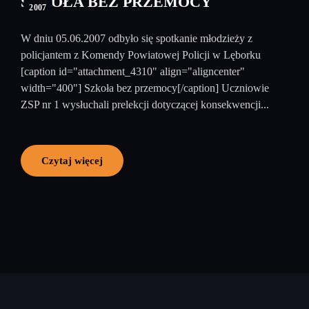
SZKOŁA BEZ PRZEMOCY
2007
W dniu 05.06.2007 odbyło się spotkanie młodzieży z
policjantem z Komendy Powiatowej Policji w Lęborku
[caption id="attachment_4310" align="aligncenter"
width="400"] Szkoła bez przemocy[/caption] Uczniowie
ZSP nr 1 wysłuchali prelekcji dotyczącej konsekwencji...
Czytaj więcej