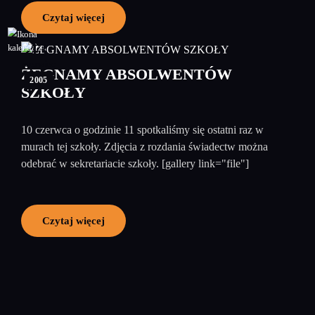
Czytaj więcej
13
czerwiec
ŻEGNAMY ABSOLWENTÓW
2005
SZKOŁY
10 czerwca o godzinie 11 spotkaliśmy się ostatni raz w
murach tej szkoły. Zdjęcia z rozdania świadectw można
odebrać w sekretariacie szkoły. [gallery link="file"]
Czytaj więcej