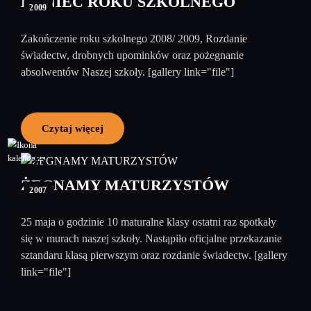
KONIEC ROKU SZKOLNEGO
2009
Zakończenie roku szkolnego 2008/ 2009, Rozdanie
świadectw, drobnych upominków oraz pożegnanie
absolwentów Naszej szkoły. [gallery link="file"]
Czytaj więcej
25
maj
ŻEGNAMY MATURZYSTÓW
2007
25 maja o godzinie 10 maturalne klasy ostatni raz spotkały
się w murach naszej szkoły. Nastąpiło oficjalne przekazanie
sztandaru klasą pierwszym oraz rozdanie świadectw. [gallery
link="file"]