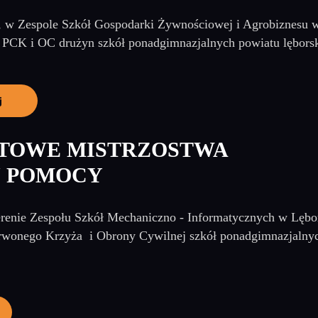
, w Zespole Szkół Gospodarki Żywnościowej i Agrobiznesu 
PCK i OC drużyn szkół ponadgimnazjalnych powiatu lęborski
j
ATOWE MISTRZOSTWA
J POMOCY
erenie Zespołu Szkół Mechaniczno - Informatycznych w Lębo
wonego Krzyża i Obrony Cywilnej szkół ponadgimnazjalny