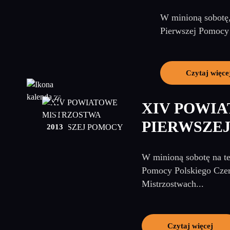
W minioną sobotę
Pierwszej Pomocy 
Czytaj więce
27
XIV POWI
maj
PIERWSZE
2013
W minioną sobotę na t
Pomocy Polskiego Czer
Mistrzostwach...
Czytaj więcej