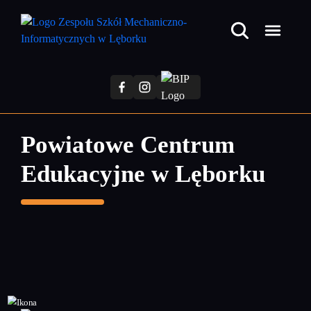
Przejdź
do
treści
głównej
Powiatowe Centrum
Edukacyjne w Lęborku