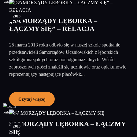
25
marzec
2013
„SAMORZĄDY LĘBORKA –
ŁĄCZMY SIĘ” – RELACJA
25 marca 2013 roku odbyło się w naszej szkole spotkanie
przedstawicieli Samorządów Uczniowskich z lęborskich
szkół gimnazjalnych oraz ponadgimnazjalnych. Wśród
zaproszonych gości znaleźli się uczniowie oraz opiekunowie
reprezentujący następujące placówki:...
Czytaj więcej
19
marzec
SAMORZĄDY LĘBORKA – ŁĄCZMY
2013
SIĘ