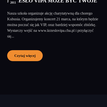
KRZESŁO VIPA MOŻE BYĆ TWOJE
2011
Nasza szkoła organizuje akcję charytatywną dla chorego
Kubusia. Organizujemy koncert 21 marca, na którym będzie
można poczuć się jak VIP, oraz bardziej wspomóc zbiórkę.
Wystarczy wejść na www.krzeslovipa.cba.pl i przyłączyć
się...
Czytaj więcej