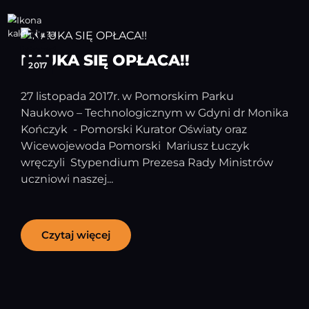
30
listopad
NAUKA SIĘ OPŁACA!!
2017
27 listopada 2017r. w Pomorskim Parku
Naukowo – Technologicznym w Gdyni dr Monika
Kończyk - Pomorski Kurator Oświaty oraz
Wicewojewoda Pomorski Mariusz Łuczyk
wręczyli Stypendium Prezesa Rady Ministrów
uczniowi naszej...
Czytaj więcej