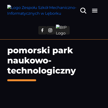
Przejdź
do
treści
głównej
pomorski park
naukowo-
technologiczny