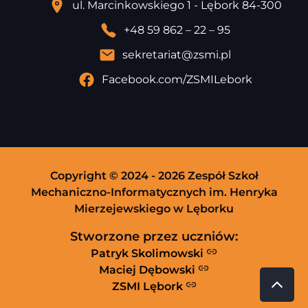
ul. Marcinkowskiego 1 - Lębork 84-300
+48 59 862 – 22 – 95
sekretariat@zsmi.pl
Facebook.com/ZSMILebork
Copyright © 2024 - 2026 Zespół Szkoł
Mechaniczno-Informatycznych im. Henryka
Mierzejewskiego w Lęborku
Stworzone przez uczniów:
Patryk Skolimowski
Maciej Dębowski
ZSMI Lębork