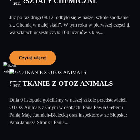
WARSZTATY CHEMICZNE
2011
Już po raz drugi 08.12. odbyło się w naszej szkole spotkanie
z „ Chemią w małej skali”. W tym roku w pierwszej części tj.
warsztatach uczestniczyło 104 uczniów z klas...
Czytaj więcej
09
listopad
SPOTKANIE Z OTOZ ANIMALS
2011
Dnia 9 listopada gościliśmy w naszej szkole przedstawicieli
OTOZ Animals z Gdyni w osobach: Pana Pawła Gebert i
Panią Maję Jaumień-Bielecką oraz inspektorów ze Słupska:
Pana Janusza Stronk i Panią...