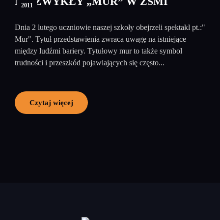
NIEZWYKŁY „MUR” W ZSMI
2011
Dnia 2 lutego uczniowie naszej szkoły obejrzeli spektakl pt.:"
Mur". Tytuł przedstawienia zwraca uwagę na istniejące
między ludźmi bariery. Tytułowy mur to także symbol
trudności i przeszkód pojawiających się często...
Czytaj więcej