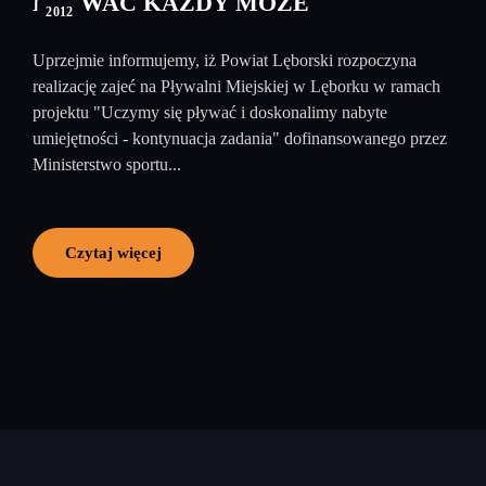
PŁYWAĆ KAŻDY MOŻE
2012
Uprzejmie informujemy, iż Powiat Lęborski rozpoczyna
realizację zajeć na Pływalni Miejskiej w Lęborku w ramach
projektu "Uczymy się pływać i doskonalimy nabyte
umiejętności - kontynuacja zadania" dofinansowanego przez
Ministerstwo sportu...
Czytaj więcej