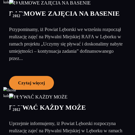
31
październik
DARMOWE ZAJĘCIA NA BASENIE
2012
Przypominamy, iż Powiat Lęborski we wrześniu rozpoczął
realizację zajęć na Pływalni Miejskiej RAFA w Lęborku w
ramach projektu „Uczymy się pływać i doskonalimy nabyte
umiejętności – kontynuacja zadania” dofinansowanego
przez...
Czytaj więcej
03
wrzesień
PŁYWAĆ KAŻDY MOŻE
2012
Uprzejmie informujemy, iż Powiat Lęborski rozpoczyna
realizację zajeć na Pływalni Miejskiej w Lęborku w ramach