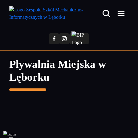
Przejdź
do
treści
głównej
Pływalnia Miejska w
Lęborku