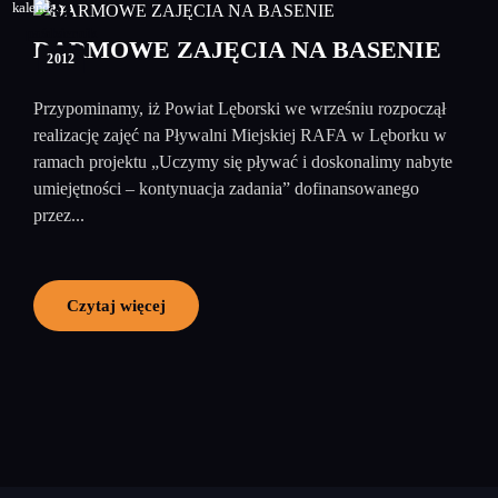
31
październik
DARMOWE ZAJĘCIA NA BASENIE
2012
Przypominamy, iż Powiat Lęborski we wrześniu rozpoczął
realizację zajęć na Pływalni Miejskiej RAFA w Lęborku w
ramach projektu „Uczymy się pływać i doskonalimy nabyte
umiejętności – kontynuacja zadania” dofinansowanego
przez...
Czytaj więcej