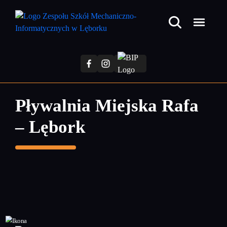
Przejdź
do
treści
głównej
Pływalnia Miejska Rafa
– Lębork