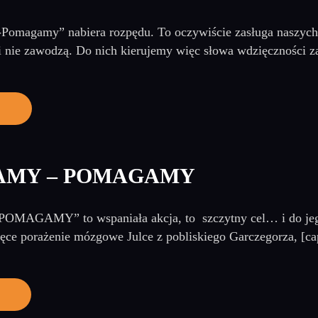
omagamy” nabiera rozpędu. To oczywiście zasługa naszych w
i nie zawodzą. Do nich kierujemy więc słowa wdzięczności z
AMY – POMAGAMY
GAMY” to wspaniała akcja, to szczytny cel… i do jego r
ięce porażenie mózgowe Julce z pobliskiego Garczegorza, [ca