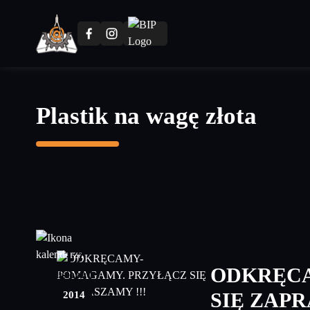
Przejdź
do
treści
głównej
Plastik na wagę złota
17
ODKRĘCA
listopad
2014
SIĘ ZAPR