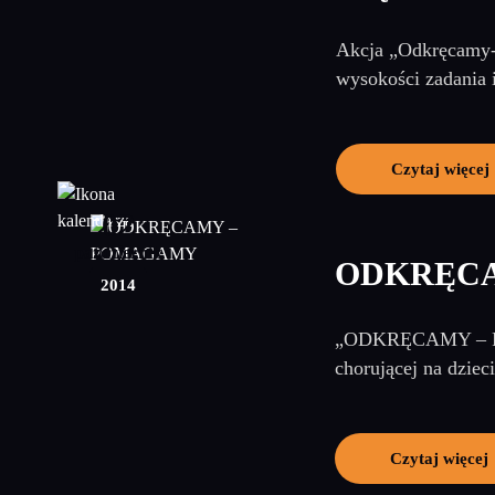
Akcja „Odkręcamy-P
wysokości zadania 
Czytaj więcej
02
październik
ODKRĘC
2014
„ODKRĘCAMY – POMA
chorującej na dziec
Czytaj więcej