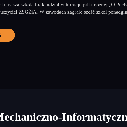
ku nasza szkoła brała udział w turnieju piłki nożnej „O Pu
uczyciel ZSGŻiA. W zawodach zagrało sześć szkół ponadgim
j
Mechaniczno-Informatycz