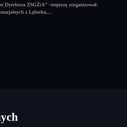
char Dyrektora ZSGŻiA” –imprezę zorganizował:
nazjalnych z Lęborka,...
nych